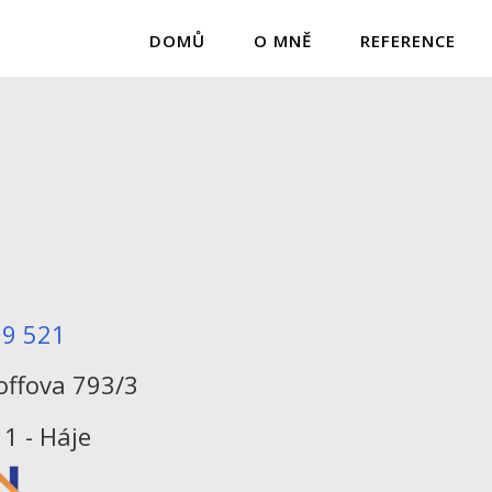
DOMŮ
O MNĚ
REFERENCE
29 521
offova 793/3
- Háje