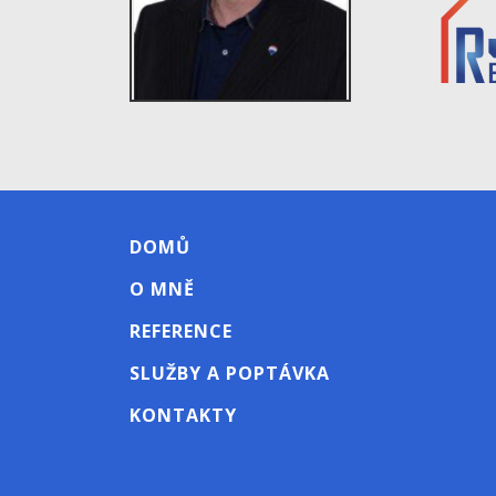
DOMŮ
O MNĚ
REFERENCE
SLUŽBY A POPTÁVKA
KONTAKTY